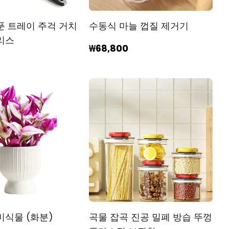
푼 트레이 주걱 거치
수동식 마늘 껍질 제거기
리스
₩68,800
미식물 (화분)
곡물 잡곡 진공 밀폐 방습 뚜껑