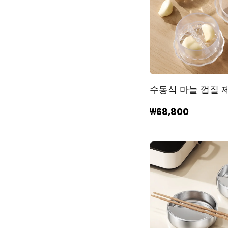
수동식 마늘 껍질 
₩68,800