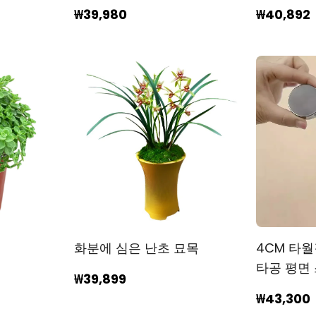
₩39,980
₩40,892
물
화분에 심은 난초 묘목
4CM 타
타공 평면
₩39,899
접착식 리
₩43,300