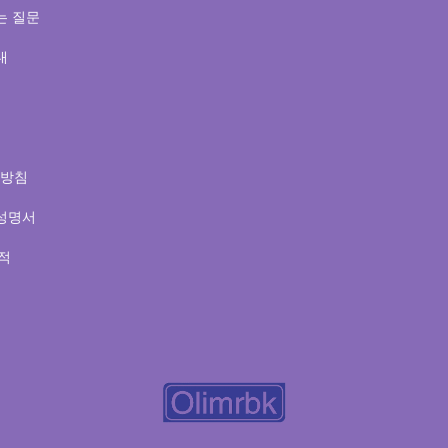
는 질문
내
방침
성명서
적