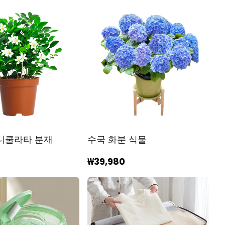
니쿨라타 분재
수국 화분 식물
₩39,980