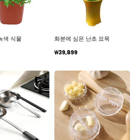
녹색 식물
화분에 심은 난초 묘목
₩39,899