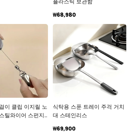
플라스틱 보관함
₩68,980
월걸이 클립 이지릴 노
식탁용 스푼 트레이 주걱 거치
 스틸와이어 스펀지
대 스테인리스
트랙터
₩69,900