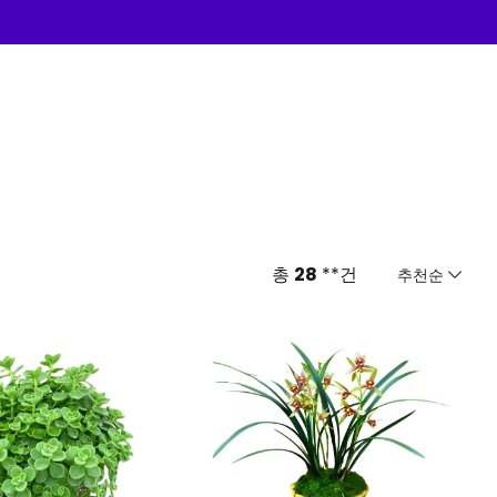
총
28
**건
추천순
추천순
낮은 가격순
높은 가격순
최신순
역순