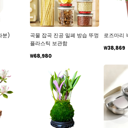
화분)
곡물 잡곡 진공 밀폐 방습 뚜껑
로즈마리 
플라스틱 보관함
₩38,869
₩68,980