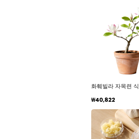
화훼빌라 자목련 
₩40,822