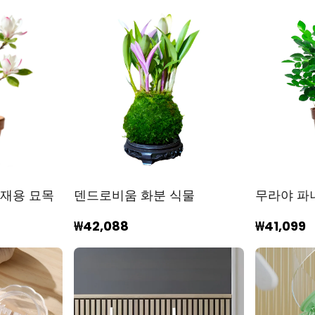
식재용 묘목
덴드로비움 화분 식물
무라야 파
₩42,088
₩41,099