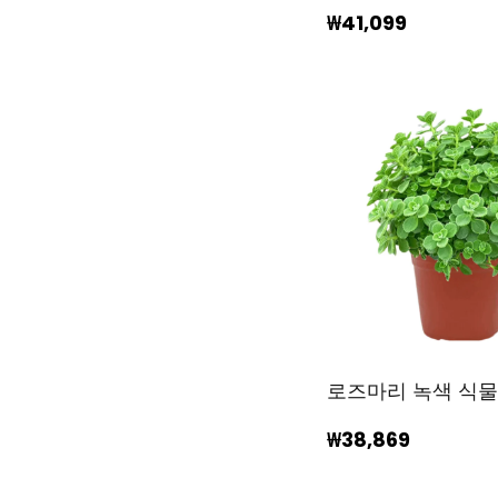
₩41,099
로즈마리 녹색 식
₩38,869