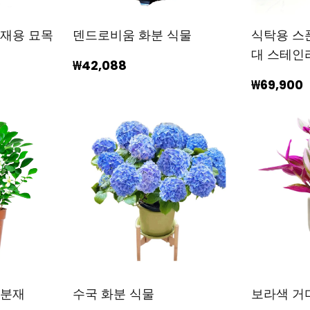
식재용 묘목
덴드로비움 화분 식물
식탁용 스
대 스테인
₩42,088
₩69,900
 분재
수국 화분 식물
보라색 거