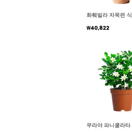
화훼빌라 자목련 
₩40,822
무라야 파니쿨라타